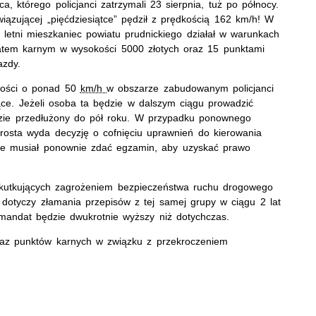
a, którego policjanci zatrzymali 23 sierpnia, tuż po północy.
iązującej „pięćdziesiątce” pędził z prędkością 162 km/h! W
0 letni mieszkaniec powiatu prudnickiego działał w warunkach
atem karnym w wysokości 5000 złotych oraz 15 punktami
azdy.
kości o ponad 50
km/h
w obszarze zabudowanym policjanci
ące. Jeżeli osoba ta będzie w dalszym ciągu prowadzić
dzie przedłużony do pół roku. W przypadku ponownego
rosta wyda decyzję o cofnięciu uprawnień do kierowania
zie musiał ponownie zdać egzamin, aby uzyskać prawo
kutkujących zagrożeniem bezpieczeństwa ruchu drogowego
 dotyczy złamania przepisów z tej samej grupy w ciągu 2 lat
, mandat będzie dwukrotnie wyższy niż dotychczas.
az punktów karnych w związku z przekroczeniem