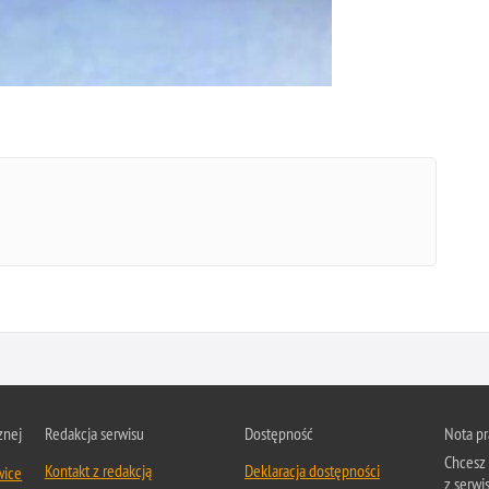
znej
Redakcja serwisu
Dostępność
Nota p
Chcesz 
Kontakt z redakcją
Deklaracja dostępności
wice
z serwi