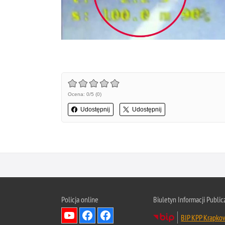
Ocena: 0/5 (0)
Udostępnij
Udostępnij
Policja online
Biuletyn Informacji Public
BIP KPP Krapko