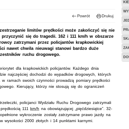
KI
WY
Powrót
Drukuj
JE
PR
zestrzeganie limitów prędkości może zakończyć się nie
 przyczynić się do tragedii. 162 i 111 km/h w obszarze
SK
rowcy zatrzymani przez policjantów krapkowickiej
ZA
ści nawet chwila nieuwagi stanowi bardzo duże
uczestników ruchu drogowego.
DO
iorytet dla krapkowickich policjantów. Każdego dnia
dzie najczęściej dochodzi do wypadków drogowych, których
a w ramach swoich czynności prowadzą pomiary prędkości
owego. Kierujący, którzy nie stosują się do ograniczeń
trzeleczki, policjanci Wydziału Ruchu Drogowego zatrzymali
z prędkością 111
km/h
na obowiązującej „pięćdziesiątce”. 32-
popełnione wykroczenie zostały zatrzymane prawo jazdy na
w wysokości 2000 złotych i 14 punktami karnymi.