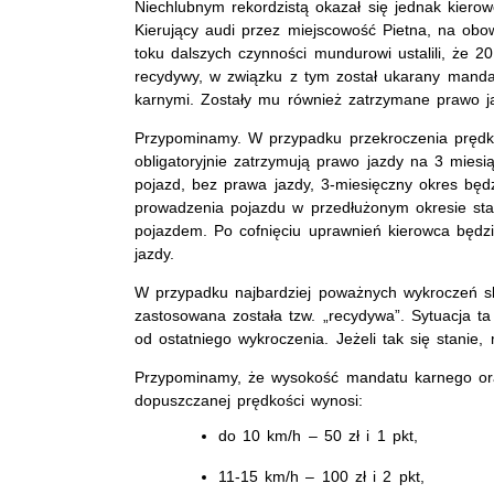
Niechlubnym rekordzistą okazał się jednak kierowc
Kierujący audi przez miejscowość Pietna, na obow
toku dalszych czynności mundurowi ustalili, że 2
recydywy, w związku z tym został ukarany mand
karnymi. Zostały mu również zatrzymane prawo j
Przypominamy. W przypadku przekroczenia pręd
obligatoryjnie zatrzymują prawo jazdy na 3 miesi
pojazd, bez prawa jazdy, 3-miesięczny okres bę
prowadzenia pojazdu w przedłużonym okresie sta
pojazdem. Po cofnięciu uprawnień kierowca będ
jazdy.
W przypadku najbardziej poważnych wykroczeń s
zastosowana została tzw. „recydywa”. Sytuacja ta
od ostatniego wykroczenia. Jeżeli tak się stanie
Przypominamy, że wysokość mandatu karnego or
dopuszczanej prędkości wynosi:
do 10 km/h – 50 zł i 1 pkt,
11-15 km/h – 100 zł i 2 pkt,